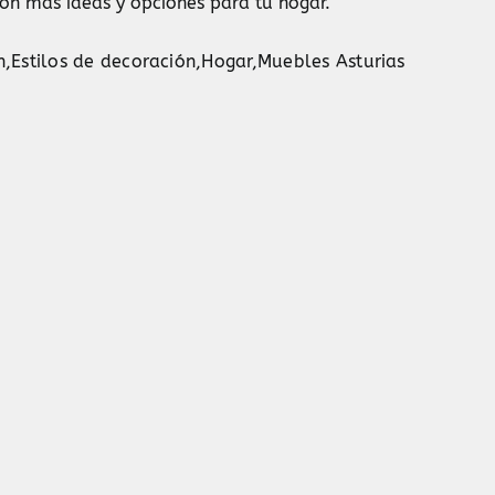
on más ideas y opciones para tu hogar.
n
,
Estilos de decoración
,
Hogar
,
Muebles Asturias