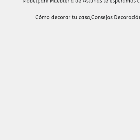
Mobelpark Muebleria de Asturias te esperamos c
Cómo decorar tu casa
,
Consejos Decoració