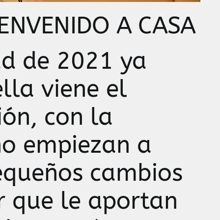
IENVENIDO A CASA
d de 2021 ya
lla viene el
ón, con la
ño empiezan a
equeños cambios
r que le aportan